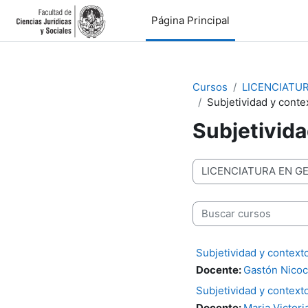
Salta al contenido principal
Página Principal
Cursos
LICENCIATUR
Subjetividad y conte
Subjetivida
Categorías
Buscar cursos
Subjetividad y context
Docente:
Gastón Nicoc
Subjetividad y context
Docente:
Maria Victori