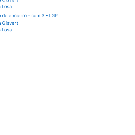
a Losa
o de encierro - com 3 - LGP
a Gisvert
a Losa