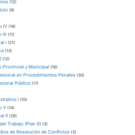
anos
(12)
icto
(9)
o IV
(16)
 III
(11)
l I
(21)
ca
(13)
I
(12)
 Provincial y Municipal
(16)
fesional en Procedimientos Penales
(30)
cional Público
(17)
trativo I
(10)
o V
(14)
l II
(26)
del Trabajo (Plan 6)
(3)
ios de Resolución de Conflictos
(3)