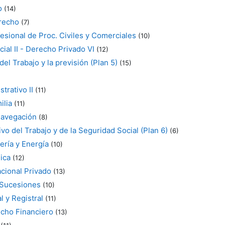
o
(14)
erecho
(7)
esional de Proc. Civiles y Comerciales
(10)
al II - Derecho Privado VI
(12)
el Trabajo y la previsión (Plan 5)
(15)
trativo II
(11)
ilia
(11)
Navegación
(8)
vo del Trabajo y de la Seguridad Social (Plan 6)
(6)
ría y Energía
(10)
ica
(12)
cional Privado
(13)
 Sucesiones
(10)
l y Registral
(11)
echo Financiero
(13)