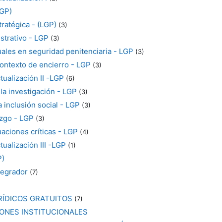
GP)
tratégica - (LGP)
(3)
strativo - LGP
(3)
ales en seguridad penitenciaria - LGP
(3)
contexto de encierro - LGP
(3)
tualización II -LGP
(6)
la investigación - LGP
(3)
a inclusión social - LGP
(3)
azgo - LGP
(3)
uaciones críticas - LGP
(4)
ualización III -LGP
(1)
P)
tegrador
(7)
RÍDICOS GRATUITOS
(7)
ONES INSTITUCIONALES