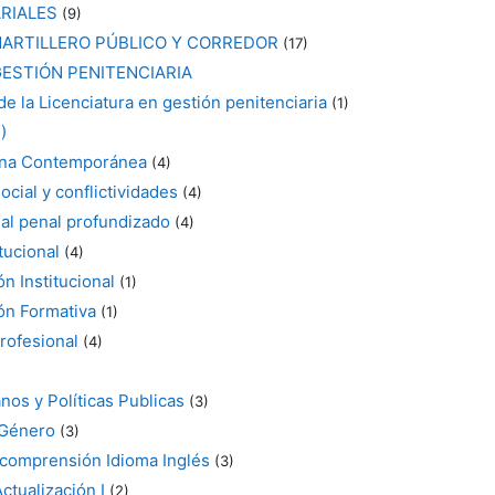
RIALES
(9)
ARTILLERO PÚBLICO Y CORREDOR
(17)
GESTIÓN PENITENCIARIA
 de la Licenciatura en gestión penitenciaria
(1)
)
tina Contemporánea
(4)
ocial y conflictividades
(4)
al penal profundizado
(4)
tucional
(4)
n Institucional
(1)
ón Formativa
(1)
profesional
(4)
os y Políticas Publicas
(3)
 Género
(3)
-comprensión Idioma Inglés
(3)
ctualización I
(2)