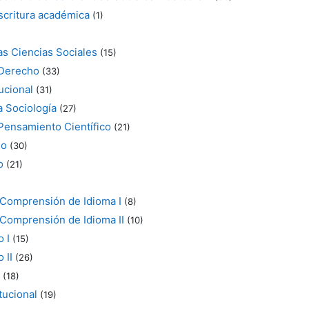
escritura académica
(1)
as Ciencias Sociales
(15)
 Derecho
(33)
ucional
(31)
a Sociología
(27)
 Pensamiento Científico
(21)
no
(30)
o
(21)
-Comprensión de Idioma I
(8)
-Comprensión de Idioma II
(10)
 I
(15)
 II
(26)
(18)
tucional
(19)