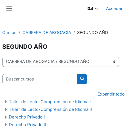
Salta al contenido principal
Acceder
Panel lateral
Cursos
CARRERA DE ABOGACIA
SEGUNDO AÑO
SEGUNDO AÑO
Categorías
Buscar cursos
Buscar cursos
Expandir todo
Taller de Lecto-Comprensión de Idioma I
Taller de Lecto-Comprensión de Idioma II
Derecho Privado I
Derecho Privado II