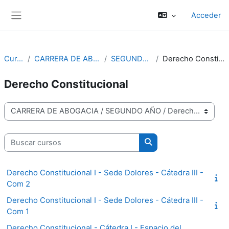
Salta al contenido principal
Acceder
Panel lateral
Cursos
CARRERA DE ABOGACIA
SEGUNDO AÑO
Derecho Constitucional
Derecho Constitucional
Categorías
Buscar cursos
Buscar cursos
Derecho Constitucional I - Sede Dolores - Cátedra III -
Com 2
Derecho Constitucional I - Sede Dolores - Cátedra III -
Com 1
Derecho Constitucional - Cátedra I - Espacio del