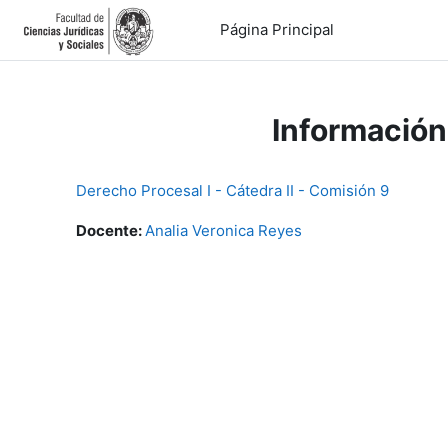
Salta al contenido principal
Página Principal
Información
Derecho Procesal I - Cátedra II - Comisión 9
Docente:
Analia Veronica Reyes